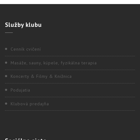
Služby
klubu
Cenník cvičení
Masáže, sauny, kúpele, fyzikálna terapia
Koncerty & Filmy & Knižnica
Podujatia
Klubová predajňa