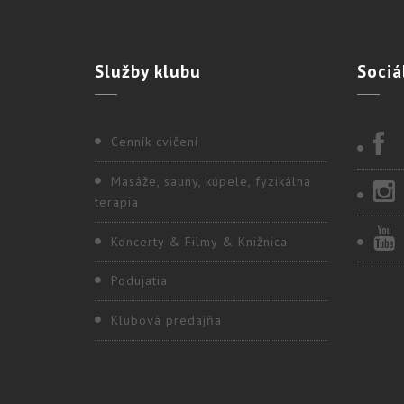
Služby
klubu
Sociá
Cenník cvičení
Masáže, sauny, kúpele, fyzikálna
terapia
Koncerty & Filmy & Knižnica
Podujatia
Klubová predajňa