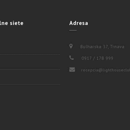
lne
siete
Adresa
Bulharska 37, Trnava
0917 / 178 999
recepcia@lighthouseclu