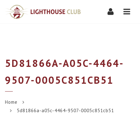
Navi
5D81866A-A05C-4464-
9507-0005C851CB51
Home
5d81866a-a05c-4464-9507-0005c851cb51