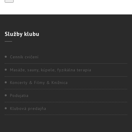
Služby
klubu
Cenník cvičení
Masáže, sauny, kúpele, fyzikálna terapia
Koncerty & Filmy & Knižnica
Podujatia
Klubová predajňa