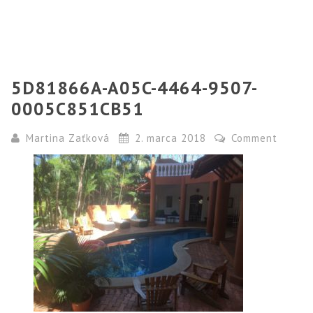
5D81866A-A05C-4464-9507-
0005C851CB51
Martina Zaťková
2. marca 2018
Comment