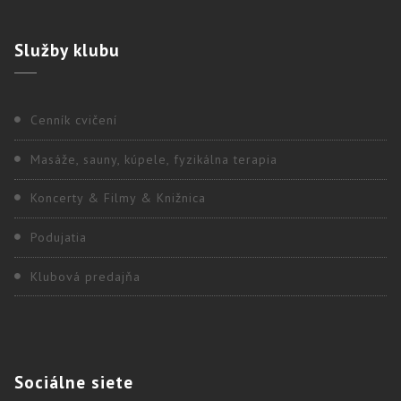
Služby
klubu
Cenník cvičení
Masáže, sauny, kúpele, fyzikálna terapia
Koncerty & Filmy & Knižnica
Podujatia
Klubová predajňa
Sociálne
siete