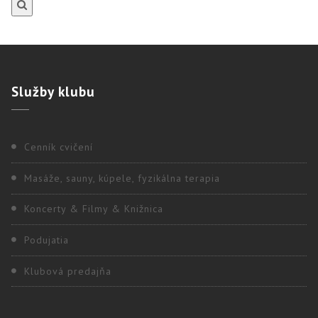
Služby
klubu
Cenník cvičení
Masáže, sauny, kúpele, fyzikálna terapia
Koncerty & Filmy & Knižnica
Podujatia
Klubová predajňa