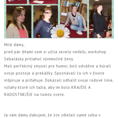
Milé dámy,
pred pár dňami som si užila skvelú nedeľu, workshop
Sebalásky pritiahol výnimočné ženy.
Mali perfektný zmysel pre humor, boli odvážne a búrali
svoje postoje a prekážky. Spoznávali čo ich v živote
inšpiruje a priťahuje. Dokázali odhaliť svoje rodové línie,
vzťahy ktoré ich ťažia, aby im bolo KRAJŠIE A
RADOSTNEJŠIE na tomto svete.
Ja vám dámy ďakujem, že ste zdieľali samé seba v