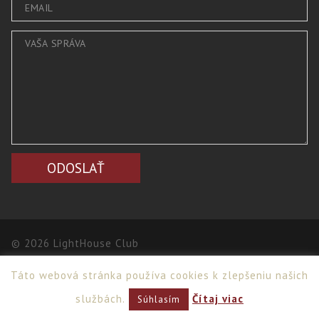
© 2026 LightHouse Club
Táto webová stránka používa cookies k zlepšeniu našich
Webdesign
,
PPC
>
Netsuccess.sk
službách.
Čítaj viac
Súhlasím