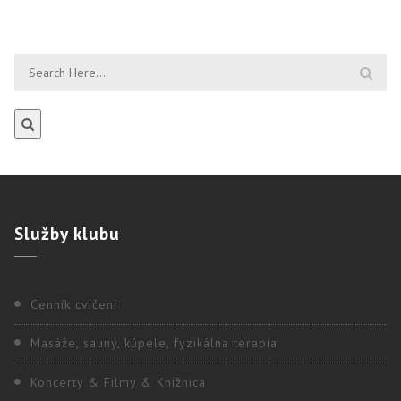
Služby
klubu
Cenník cvičení
Masáže, sauny, kúpele, fyzikálna terapia
Koncerty & Filmy & Knižnica