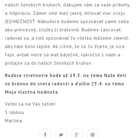
našich ženských kruhoch, ďakujem vám za vaše príbehy,
a inšpiráciu. Zámer sme mali jasný, milovať viac svoju
JEDINEČNOSŤ. Nabudúce budeme spoznávať samé seba
ako princezné, slúžky či kráľovné. Budeme tancovať,
radovať sa, a tiež spoznávať čo všetko môžeme zmeniť,
aby nám bolo lepšie. Ak cítite, že to čo žijete, je síce
fajn, avšak viete sa mať báječné, vykročte s nami a
pridajte sa do našich ženských kruhov.
Budúce stretnutie bude už 19.3. na tému
Naše deti
sú bránou do sveta radosti
a ďalšie 23.4. na tému
Moja vlastná hodnota
.
Veľmi sa na Vás teším!
S láskou
Martina