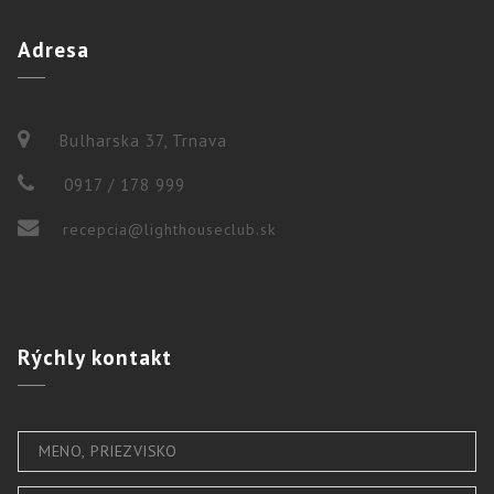
Adresa
Bulharska 37, Trnava
0917 / 178 999
recepcia@lighthouseclub.sk
Rýchly
kontakt