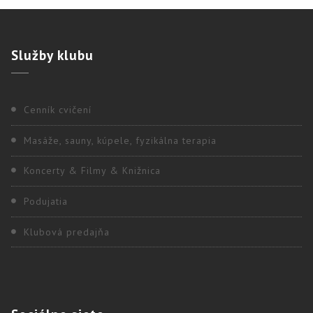
Služby
klubu
Cenník cvičení
Masáže, sauny, kúpele, fyzikálna terapia
Koncerty & Filmy & Knižnica
Podujatia
Klubová predajňa