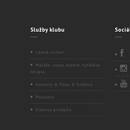
Služby
klubu
Sociá
Cenník cvičení
Masáže, sauny, kúpele, fyzikálna
terapia
Koncerty & Filmy & Knižnica
Podujatia
Klubová predajňa