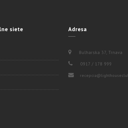
lne
siete
Adresa
Bulharska 37, Trnava
0917 / 178 999
recepcia@lighthouseclu