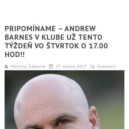
PRIPOMÍNAME – ANDREW
BARNES V KLUBE UŽ TENTO
TÝŽDEŇ VO ŠTVRTOK O 17.00
HOD!!
Martina Zaťková
27. marca 2017
Comment