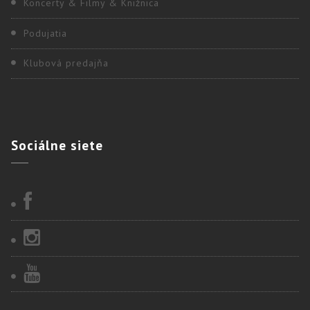
Koncerty & Filmy & Knižnica
Podujatia
Klubová predajňa
Sociálne
siete