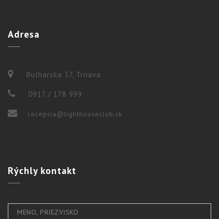
Adresa
Bulharska 37, Trnava
0917 / 178 999
recepcia@lighthouseclub.sk
Rýchly
kontakt