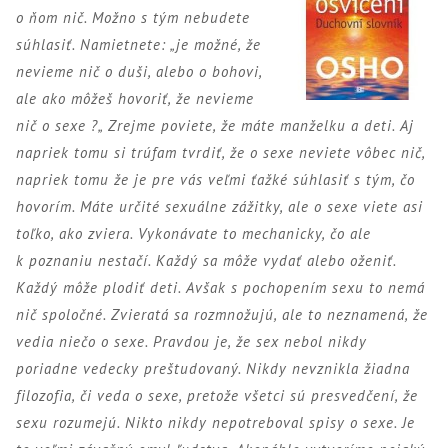
o ňom nič. Možno s tým nebudete
súhlasiť. Namietnete: „je možné, že
nevieme nič o duši, alebo o bohovi,
ale ako môžeš hovoriť, že nevieme
nič o sexe ?„ Zrejme poviete, že máte manželku a deti. Aj
napriek tomu si trúfam tvrdiť, že o sexe neviete vôbec nič,
napriek tomu že je pre vás veľmi ťažké súhlasiť s tým, čo
hovorím. Máte určité sexuálne zážitky, ale o sexe viete asi
toľko, ako zviera. Vykonávate to mechanicky, čo ale
k poznaniu nestačí. Každý sa môže vydať alebo oženiť.
Každý môže plodiť deti. Avšak s pochopením sexu to nemá
nič spoločné. Zvieratá sa rozmnožujú, ale to neznamená, že
vedia niečo o sexe. Pravdou je, že sex nebol nikdy
poriadne vedecky preštudovaný. Nikdy nevznikla žiadna
filozofia, či veda o sexe, pretože všetci sú presvedčení, že
sexu rozumejú. Nikto nikdy nepotreboval spisy o sexe. Je