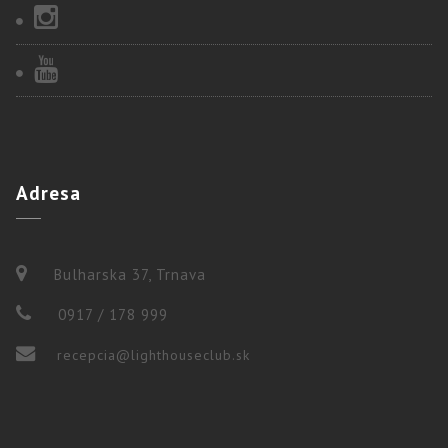
Adresa
Bulharska 37, Trnava
0917 / 178 999
recepcia@lighthouseclub.sk