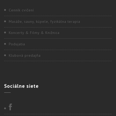
Cenník cvičení
Masáže, sauny, kúpele, fyzikálna terapia
Koncerty & Filmy & Knižnica
Podujatia
Klubová predajňa
Sociálne
siete