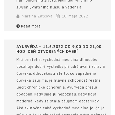
harmonickému životu. Mám dar vnitřního
slyšení, vnitřního hlasu a vedení a
Martina Zaťková
10. mája 2022
Read More
AYURVÉDA – 11.6.2022 OD 9,00 DO 21,00
HOD. DEŇ OTVORENÝCH DVERÍ
Milí priatelia, východná medicína dlhodobo
dosahuje dobré výsledky pri udržiavaní zdravia
človeka, dlhovekosti ale to, čo západného
človeka zaujíma, je hlavne schopnosť reálne
liečiť chronické ochorenia. Ayurvéda prešla
obdobím, kedy sme ju nepoznali, kedy bola
moderná, kedy sa stala záujmom ezoterikov.
Aká skutočne taká východná medicína je, čo je
mýtus a čo je skutočné poznanie máte možnosť