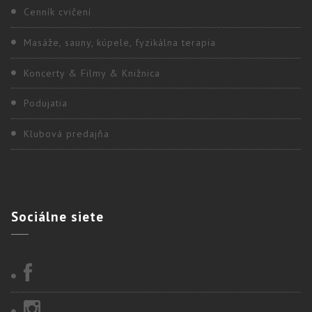
Cenník cvičení
Masáže, sauny, kúpele, fyzikálna terapia
Koncerty & Filmy & Knižnica
Podujatia
Klubová predajňa
Sociálne
siete