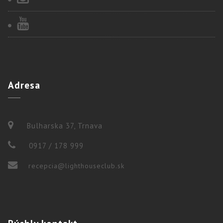
Adresa
Bulharska 37, Trnava
0917 / 178 999
recepcia@lighthouseclub.sk