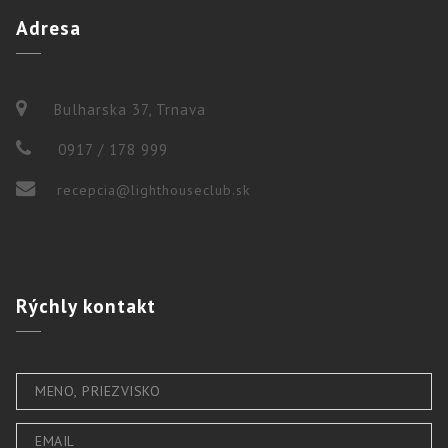
Adresa
Bulharska 37, Trnava
0917 / 178 999
recepcia@lighthouseclub.sk
Rýchly
kontakt