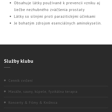
Obsahuje látky používané k prevencii vzniku aj
liečbe nezhubného zväčšenia prostaty
Látky so silnými proti parazitickými účinkami
Je bohatým zdrojom esenciálnych aminokyselín.
Služby
klubu
Cenník cvičení
Masáže, sauny, kúpele, fyzikálna terapia
Koncerty & Filmy & Knižnica