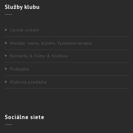
Služby
klubu
Cenník cvičení
Masáže, sauny, kúpele, fyzikálna terapia
Koncerty & Filmy & Knižnica
Podujatia
Klubová predajňa
Sociálne
siete