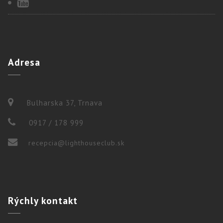
Adresa
Bulharska 37, Trnava
0917 / 178 999
recepcia@lighthouseclub.sk
Rýchly
kontakt