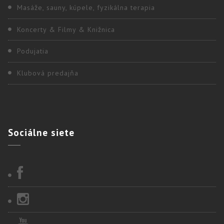
Masáže, sauny, kúpele, fyzikálna terapia
Koncerty & Filmy & Knižnica
Podujatia
Klubová predajňa
Sociálne
siete