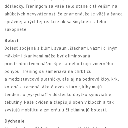
dôsledky. Tréningom sa vaše telo stane citlivejším na
akúkoľvek nevyváženosť, čo znamená, že je väčšia šanca
správnej a rýchlej reakcie ak sa šmyknete alebo
zakopnete.
Bolesť
Bolesť spojená s kĺbmi, svalmi, šľachami, väzmi či inými
mäkkými tkanivami môže byť eliminovaná
prostredníctvom nášho špeciálneho trojrozmerného
pohybu. Tréning sa zameriava na chrbticu
a medzistavcové platničky, ale aj na bedrové kĺby, krk,
kolená a ramená. Ako človek starne, kĺby majú
tendenciu „vysychať“ v dôsledku úbytku synoviálnej
tekutiny. Naše cvičenia zlepšujú obeh v kĺboch a tak
zvyšujú mobilitu a zmierňujú či eliminujú bolesti.
Dýchanie