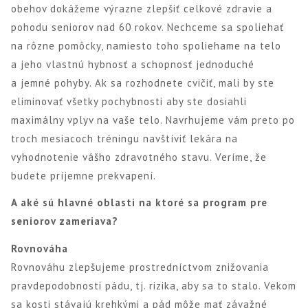
obehov dokážeme výrazne zlepšiť celkové zdravie a
pohodu seniorov nad 60 rokov. Nechceme sa spoliehať
na rôzne pomôcky, namiesto toho spoliehame na telo
a jeho vlastnú hybnosť a schopnosť jednoduché
a jemné pohyby. Ak sa rozhodnete cvičiť, mali by ste
eliminovať všetky pochybnosti aby ste dosiahli
maximálny vplyv na vaše telo. Navrhujeme vám preto po
troch mesiacoch tréningu navštíviť lekára na
vyhodnotenie vášho zdravotného stavu. Veríme, že
budete príjemne prekvapení.
A aké sú hlavné oblasti na ktoré sa program pre
seniorov zameriava?
Rovnováha
Rovnováhu zlepšujeme prostredníctvom znižovania
pravdepodobnosti pádu, tj. rizika, aby sa to stalo. Vekom
sa kosti stávajú krehkými a pád môže mať závažné