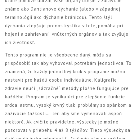
ktoré pomôže udržať vaše orgány dlhšie v zdraví. Je
známe ako Dantianove dýchanie (alebo v západnej
terminológii ako dýchanie bránicou). Tento štýl
dýchania zlepšuje prenos kyslíka v tele, pomáha pri
hojení a zahrievaní vnútorných orgánov a tak zvyšuje
ich životnosť.
Tento program nie je všeobecne daný, môžu sa
prispôsobiť tak aby vyhovoval potrebám jednotlivca. To
znamená, že každý jednotlivý krok v programe možno
nastaviť pre každú osobu individuálne. Kaligrafie
zdravie neučí „zázračné“ metódy plošne fungujúce pre
každého. Program je vynikajúci pre zlepšenie funkcie
srdca, astmu, vysoký krvný tlak, problémy so spánkom a
zažívacie ťažkosti… len aby sme vymenovali aspoň
niektoré. Ak cvičíte pravidelne, výsledky je možné
pozorovať v priebehu 4 až 8 týždňov. Tieto výsledky sa
dajú medicínsky vyhodnotiť. Cvičenie vám po určitom