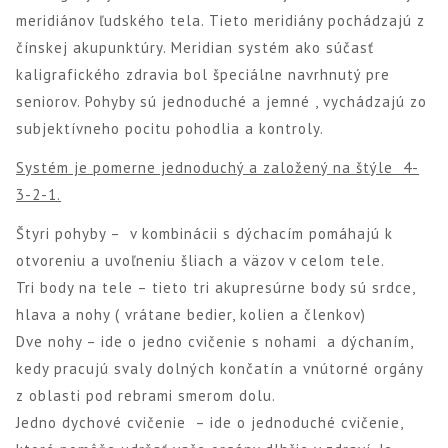
meridiánov ľudského tela. Tieto meridiány pochádzajú z
čínskej akupunktúry. Meridian systém ako súčasť
kaligrafického zdravia bol špeciálne navrhnutý pre
seniorov. Pohyby sú jednoduché a jemné , vychádzajú zo
subjektívneho pocitu pohodlia a kontroly.
Systém je pomerne jednoduchý a založený na štýle 4-
3-2-1.
Štyri pohyby – v kombinácii s dýchacím pomáhajú k
otvoreniu a uvoľneniu šliach a väzov v celom tele.
Tri body na tele – tieto tri akupresúrne body sú srdce,
hlava a nohy ( vrátane bedier, kolien a členkov)
Dve nohy – ide o jedno cvičenie s nohami a dýchaním,
kedy pracujú svaly dolných končatín a vnútorné orgány
z oblasti pod rebrami smerom dolu.
Jedno dychové cvičenie – ide o jednoduché cvičenie,