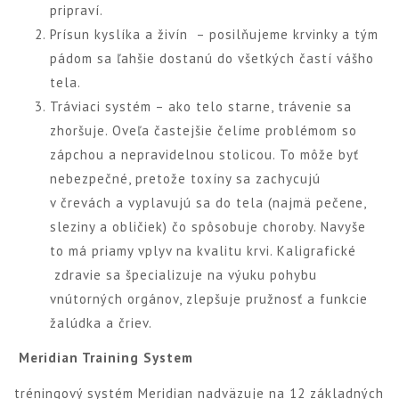
pripraví.
Prísun kyslíka a živín – posilňujeme krvinky a tým
pádom sa ľahšie dostanú do všetkých častí vášho
tela.
Tráviaci systém – ako telo starne, trávenie sa
zhoršuje. Oveľa častejšie čelíme problémom so
zápchou a nepravidelnou stolicou. To môže byť
nebezpečné, pretože toxíny sa zachycujú
v črevách a vyplavujú sa do tela (najmä pečene,
sleziny a obličiek) čo spôsobuje choroby. Navyše
to má priamy vplyv na kvalitu krvi. Kaligrafické
zdravie sa špecializuje na výuku pohybu
vnútorných orgánov, zlepšuje pružnosť a funkcie
žalúdka a čriev.
Meridian Training System
tréningový systém Meridian nadväzuje na 12 základných