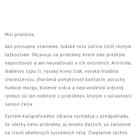
Milí priatelia,
ako postupne starneme, ľudské telo začína čeliť rôznym
ťažkostiam. Objavujú sa problémy, ktoré sme predtým
nepociťovali a ani neuvažovali o ich existencii. Artritída,
diabetes typu II, vysoký krvný tlak, vysoká hladina
cholesterolu, zhoršená pohyblivosť končatín, poruchy
funkcie mozgu, búšenie srdca a nepravidelný srdcový
rytmus sú len niektoré z problémov, ktorým v súčasnosti
seniori čelia.
Systém kaligrafického zdravia vychádza z predpokladu,
že všetky tieto problémy, aj mnoho ďalších, sú založené
na troch obehových systémoch tela. Zlepšením týchto