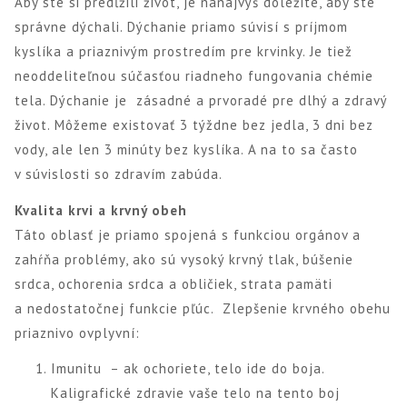
Aby ste si predĺžili život, je nanajvýš dôležité, aby ste
správne dýchali. Dýchanie priamo súvisí s príjmom
kyslíka a priaznivým prostredím pre krvinky. Je tiež
neoddeliteľnou súčasťou riadneho fungovania chémie
tela. Dýchanie je zásadné a prvoradé pre dlhý a zdravý
život. Môžeme existovať 3 týždne bez jedla, 3 dni bez
vody, ale len 3 minúty bez kyslíka. A na to sa často
v súvislosti so zdravím zabúda.
Kvalita krvi a krvný obeh
Táto oblasť je priamo spojená s funkciou orgánov a
zahŕňa problémy, ako sú vysoký krvný tlak, búšenie
srdca, ochorenia srdca a obličiek, strata pamäti
a nedostatočnej funkcie pľúc. Zlepšenie krvného obehu
priaznivo ovplyvní:
Imunitu – ak ochoriete, telo ide do boja.
Kaligrafické zdravie vaše telo na tento boj