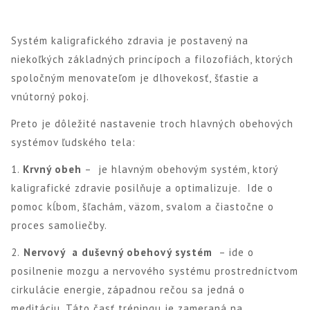
Systém kaligrafického zdravia je postavený na
niekoľkých základných princípoch a filozofiách, ktorých
spoločným menovateľom je dlhovekosť, šťastie a
vnútorný pokoj.
Preto je dôležité nastavenie troch hlavných obehových
systémov ľudského tela:
1.
Krvný obeh
– je hlavným obehovým systém, ktorý
kaligrafické zdravie posilňuje a optimalizuje. Ide o
pomoc kĺbom, šľachám, väzom, svalom a čiastočne o
proces samoliečby.
2.
Nervový a duševný obehový systém
– ide o
posilnenie mozgu a nervového systému prostredníctvom
cirkulácie energie, západnou rečou sa jedná o
meditáciu. Táto časť tréningu je zameraná na