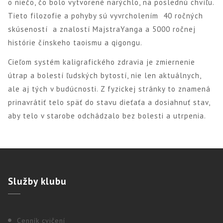
o niečo, čo bolo vytvorené narýchlo, na poslednú chvíľu.
Tieto filozofie a pohyby sú vyvrcholením 40 ročných
skúseností a znalostí MajstraYanga a 5000 ročnej
histórie čínskeho taoismu a qigongu.
Cieľom systém kaligrafického zdravia je zmiernenie
útrap a bolestí ľudských bytostí, nie len aktuálnych,
ale aj tých v budúcnosti. Z fyzickej stránky to znamená
prinavrátiť telo späť do stavu dieťaťa a dosiahnuť stav,
aby telo v starobe odchádzalo bez bolesti a utrpenia.
Služby
klubu
Cenník cvičení