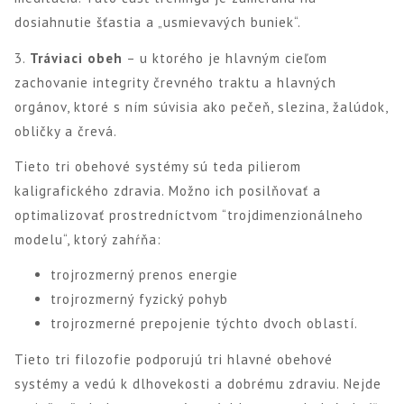
dosiahnutie šťastia a „usmievavých buniek“.
3.
Tráviaci obeh
– u ktorého je hlavným cieľom
zachovanie integrity črevného traktu a hlavných
orgánov, ktoré s ním súvisia ako pečeň, slezina, žalúdok,
obličky a črevá.
Tieto tri obehové systémy sú teda pilierom
kaligrafického zdravia. Možno ich posilňovať a
optimalizovať prostredníctvom “trojdimenzionálneho
modelu“, ktorý zahŕňa:
trojrozmerný prenos energie
trojrozmerný fyzický pohyb
trojrozmerné prepojenie týchto dvoch oblastí.
Tieto tri filozofie podporujú tri hlavné obehové
systémy a vedú k dlhovekosti a dobrému zdraviu. Nejde