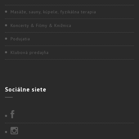
Masáže, sauny, kúpele, fyzikálna terapia
Koncerty & Filmy & Knižnica
Podujatia
Klubová predajňa
Sociálne
siete