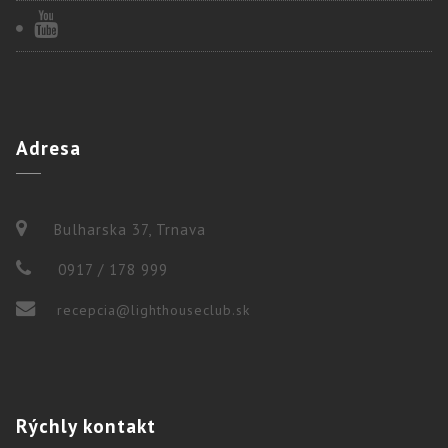
Adresa
Bulharska 37, Trnava
0917 / 178 999
recepcia@lighthouseclub.sk
Rýchly
kontakt