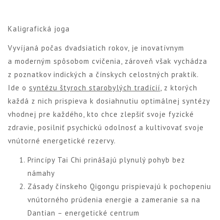
Kaligrafická joga
Vyvíjaná počas dvadsiatich rokov, je inovatívnym
a moderným spôsobom cvičenia, zároveň však vychádza
z poznatkov indických a čínskych celostných praktík.
Ide o
syntézu štyroch starobylých tradícií
, z ktorých
každá z nich prispieva k dosiahnutiu optimálnej syntézy
vhodnej pre každého, kto chce zlepšiť svoje fyzické
zdravie, posilniť psychickú odolnosť a kultivovať svoje
vnútorné energetické rezervy.
Princípy Tai Chi prinášajú plynulý pohyb bez
námahy
Zásady čínskeho Qigongu prispievajú k pochopeniu
vnútorného prúdenia energie a zameranie sa na
Dantian – energetické centrum