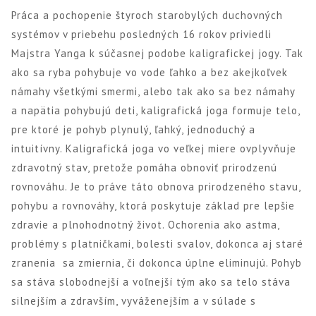
Práca a pochopenie štyroch starobylých duchovných
systémov v priebehu posledných 16 rokov priviedli
Majstra Yanga k súčasnej podobe kaligrafickej jogy. Tak
ako sa ryba pohybuje vo vode ľahko a bez akejkoľvek
námahy všetkými smermi, alebo tak ako sa bez námahy
a napätia pohybujú deti, kaligrafická joga formuje telo,
pre ktoré je pohyb plynulý, ľahký, jednoduchý a
intuitívny. Kaligrafická joga vo veľkej miere ovplyvňuje
zdravotný stav, pretože pomáha obnoviť prirodzenú
rovnováhu. Je to práve táto obnova prirodzeného stavu,
pohybu a rovnováhy, ktorá poskytuje základ pre lepšie
zdravie a plnohodnotný život. Ochorenia ako astma,
problémy s platničkami, bolesti svalov, dokonca aj staré
zranenia sa zmiernia, či dokonca úplne eliminujú. Pohyb
sa stáva slobodnejší a voľnejší tým ako sa telo stáva
silnejším a zdravším, vyváženejším a v súlade s