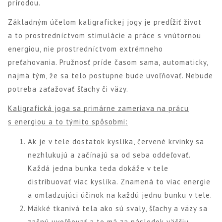
prírodou.
Základným účelom kaligrafickej jogy je predĺžiť život
a to prostredníctvom stimulácie a práce s vnútornou
energiou, nie prostredníctvom extrémneho
preťahovania. Pružnosť príde časom sama, automaticky,
najmä tým, že sa telo postupne bude uvoľňovať. Nebude
potreba zaťažovať šľachy či väzy.
Kaligrafická joga sa primárne zameriava na prácu
s energiou a to týmito spôsobmi:
Ak je v tele dostatok kyslíka, červené krvinky sa
nezhlukujú a začínajú sa od seba oddeľovať.
Každá jedna bunka teda dokáže v tele
distribuovať viac kyslíka. Znamená to viac energie
a omladzujúci účinok na každú jednu bunku v tele.
Mäkké tkanivá tela ako sú svaly, šľachy a väzy sa
začnú uvoľňovať a to má za následok väčšiu