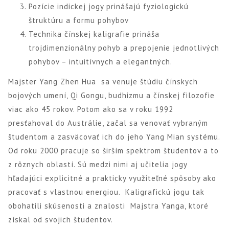
Pozície indickej jogy prinášajú fyziologickú
štruktúru a formu pohybov
Technika čínskej kaligrafie prináša
trojdimenzionálny pohyb a prepojenie jednotlivých
pohybov – intuitívnych a elegantných.
Majster Yang Zhen Hua
sa venuje štúdiu čínskych
bojových umení, Qi Gongu, budhizmu a čínskej filozofie
viac ako 45 rokov. Potom ako sa v roku 1992
presťahoval do Austrálie, začal sa venovať vybraným
študentom a zasväcovať ich do jeho Yang Mian systému.
Od roku 2000 pracuje so širším spektrom študentov a to
z rôznych oblastí. Sú medzi nimi aj učitelia jogy
hľadajúci explicitné a prakticky využiteľné spôsoby ako
pracovať s vlastnou energiou. Kaligrafickú jogu tak
obohatili skúsenosti a znalosti Majstra Yanga, ktoré
získal od svojich študentov.