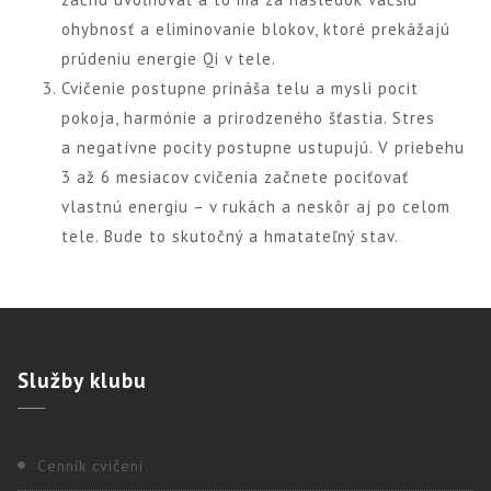
ohybnosť a eliminovanie blokov, ktoré prekážajú
prúdeniu energie Qi v tele.
Cvičenie postupne prináša telu a mysli pocit
pokoja, harmónie a prirodzeného šťastia. Stres
a negatívne pocity postupne ustupujú. V priebehu
3 až 6 mesiacov cvičenia začnete pociťovať
vlastnú energiu – v rukách a neskôr aj po celom
tele. Bude to skutočný a hmatateľný stav.
Služby
klubu
Cenník cvičení