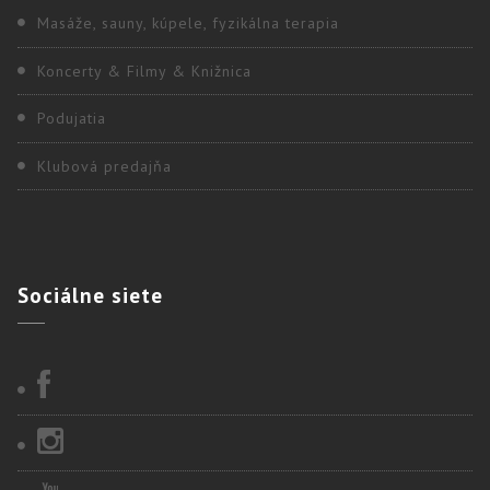
Masáže, sauny, kúpele, fyzikálna terapia
Koncerty & Filmy & Knižnica
Podujatia
Klubová predajňa
Sociálne
siete