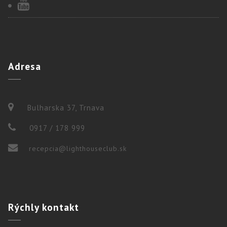
Adresa
Bulharska 37, Trnava
0917 / 178 999
recepcia@lighthouseclub.sk
Rýchly
kontakt