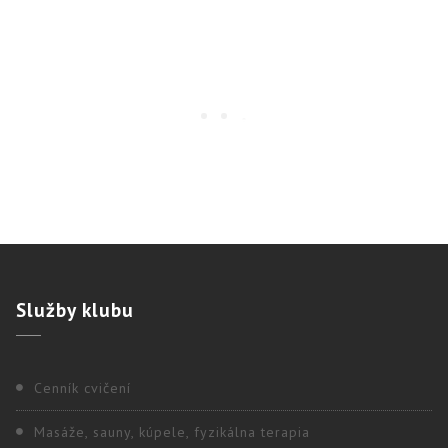
Služby
klubu
Cenník cvičení
Masáže, sauny, kúpele, fyzikálna terapia