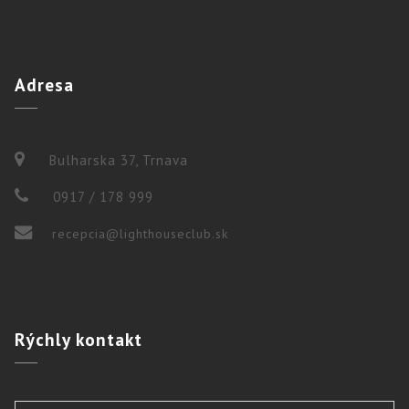
Adresa
Bulharska 37, Trnava
0917 / 178 999
recepcia@lighthouseclub.sk
Rýchly
kontakt