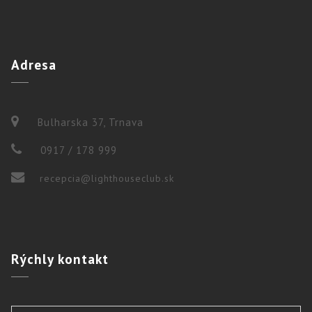
Adresa
Bulharska 37, Trnava
0917 / 178 999
recepcia@lighthouseclub.sk
Rýchly
kontakt