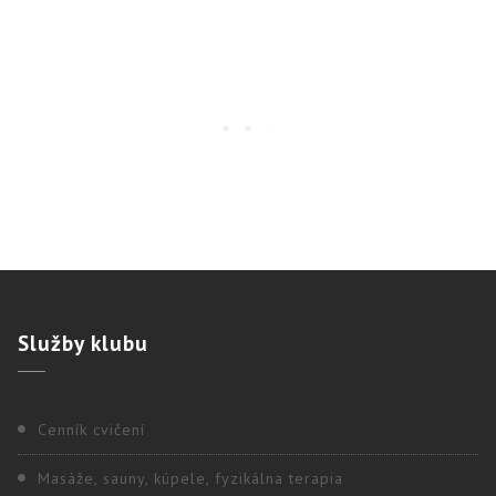
Služby
klubu
Cenník cvičení
Masáže, sauny, kúpele, fyzikálna terapia