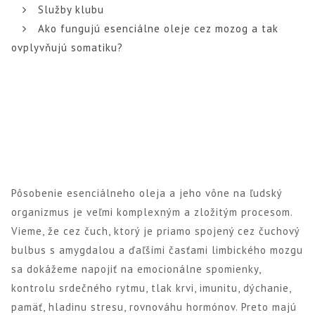
Služby klubu
Ako fungujú esenciálne oleje cez mozog a tak
ovplyvňujú somatiku?
Pôsobenie esenciálneho oleja a jeho vône na ľudský
organizmus je veľmi komplexným a zložitým procesom.
Vieme, že cez čuch, ktorý je priamo spojený cez čuchový
bulbus s amygdalou a ďaľšími časťami limbického mozgu
sa dokážeme napojiť na emocionálne spomienky,
kontrolu srdečného rytmu, tlak krvi, imunitu, dýchanie,
pamäť, hladinu stresu, rovnováhu hormónov. Preto majú