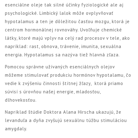
esenciálne oleje tak silné účinky fyziologické ale aj
psychologické. Limbický lalok môže ovplyvňovať
hypotalamus a ten je dôležitou časťou mozgu, ktorá je
centrom hormonálnej rovnováhy. Uvoľňuje chemické
látky, ktoré majú vplyv na celý rad procesov v tele, ako
napríklad: rast, obnova, trávenie, imunita, sexuálna
energia. Hypotalamus sa nazýva tiež hlavná zľaza.
Pomocou správne užívaných esenciálnych olejov
môžeme stimulovať produkciu hormónov hypotalamu, čo
vedie k zvýšeniu činnosti štítnej žľazy, ktorá priamo
súvisí s úrovňou našej energie, mladosťou,
dlhovekosťou.
Napríklad štúdie Doktora Alana Hirscha ukazujú, že
levanduľa a dyňa zvyšujú sexuálnu túžbu stimuláciou
amygdaly.