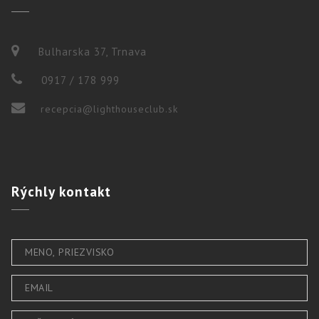
Bulharska 37, Trnava
0917 / 178 999
recepcia@lighthouseclub.sk
Rýchly
kontakt