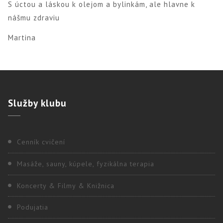
S úctou a láskou k olejom a bylinkám, ale hlavne k
nášmu zdraviu
Martina
Služby
klubu
Cenník cvičení
Masáže, sauny, kúpele, fyzikálna terapia
Koncerty & Filmy & Knižnica
Podujatia