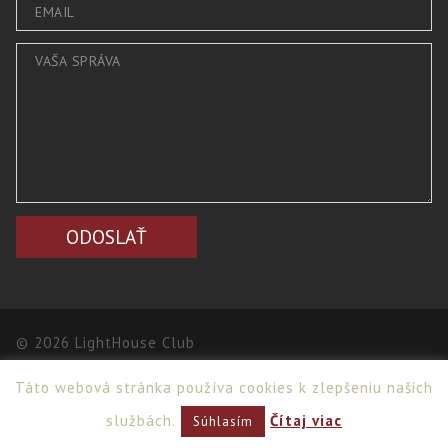
© 2026 LightHouse Club
Táto webová stránka používa cookies k zlepšeniu našich
Webdesign
,
PPC
>
Netsuccess.sk
službách.
Čítaj viac
Súhlasím