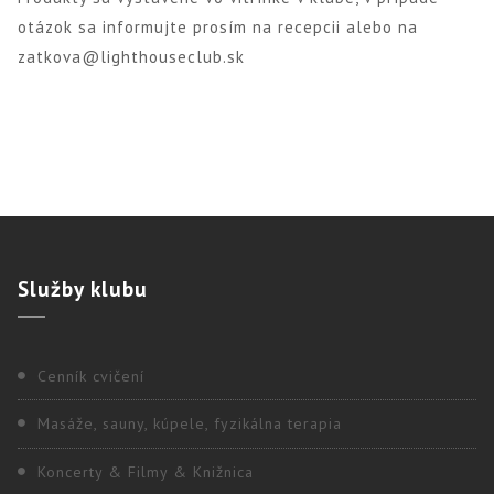
otázok sa informujte prosím na recepcii alebo na
zatkova@lighthouseclub.sk
Služby
klubu
Cenník cvičení
Masáže, sauny, kúpele, fyzikálna terapia
Koncerty & Filmy & Knižnica