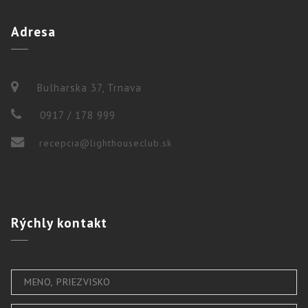
Adresa
Bulharska 37, Trnava
0917 / 178 999
recepcia@lighthouseclub.sk
Rýchly
kontakt