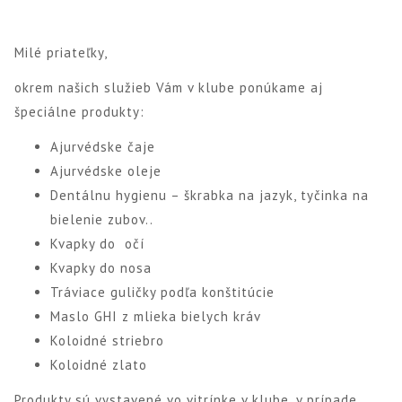
Milé priateľky,
okrem našich služieb Vám v klube ponúkame aj
špeciálne produkty:
Ajurvédske čaje
Ajurvédske oleje
Dentálnu hygienu – škrabka na jazyk, tyčinka na
bielenie zubov..
Kvapky do očí
Kvapky do nosa
Tráviace guličky podľa konštitúcie
Maslo GHI z mlieka bielych kráv
Koloidné striebro
Koloidné zlato
Produkty sú vystavené vo vitrínke v klube, v prípade