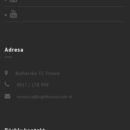
Adresa
Bulharska 37, Trnava
0917 / 178 999
recepcia@lighthouseclub.sk