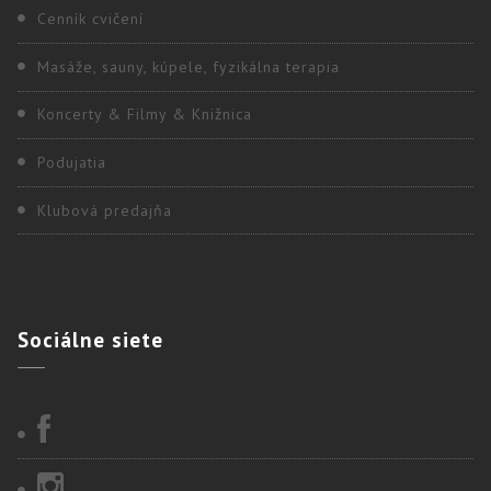
Cenník cvičení
Masáže, sauny, kúpele, fyzikálna terapia
Koncerty & Filmy & Knižnica
Podujatia
Klubová predajňa
Sociálne
siete