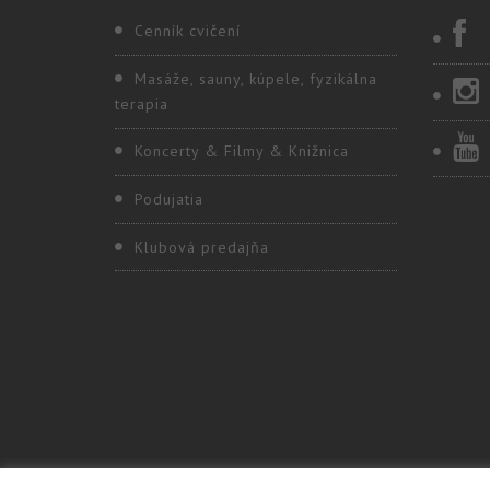
Cenník cvičení
Masáže, sauny, kúpele, fyzikálna
terapia
Koncerty & Filmy & Knižnica
Podujatia
Klubová predajňa