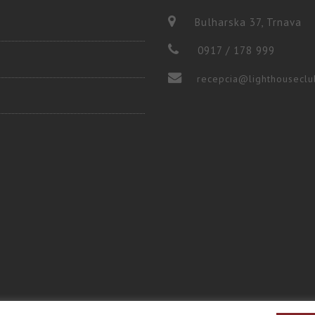
Bulharska 37, Trnava
0917 / 178 999
recepcia@lighthouseclu