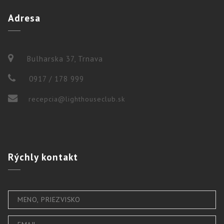
Adresa
Bulharska 37, Trnava
0917 / 178 999
recepcia@lighthouseclub.sk
Rýchly
kontakt