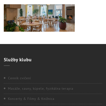
Služby
klubu
Cenník cvičení
Masáže, sauny, kúpele, fyzikálna terapia
Koncerty & Filmy & Knižnica