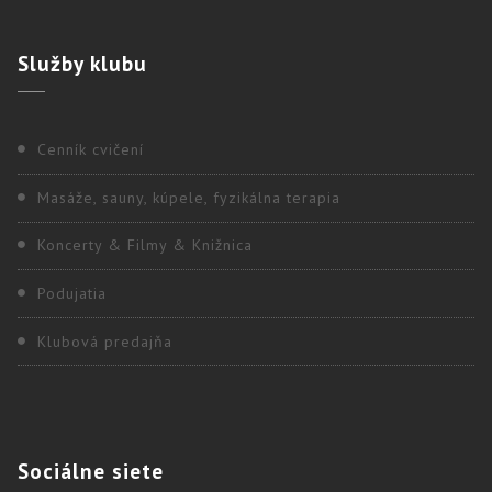
Služby
klubu
Cenník cvičení
Masáže, sauny, kúpele, fyzikálna terapia
Koncerty & Filmy & Knižnica
Podujatia
Klubová predajňa
Sociálne
siete