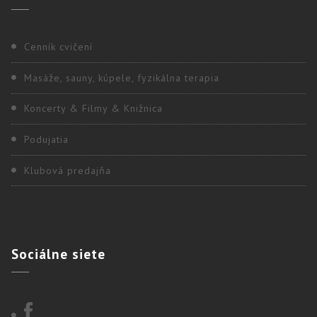
Cenník cvičení
Masáže, sauny, kúpele, fyzikálna terapia
Koncerty & Filmy & Knižnica
Podujatia
Klubová predajňa
Sociálne
siete