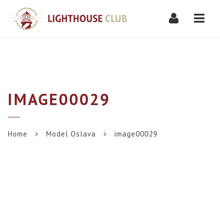
Navi
IMAGE00029
Home
Model Oslava
image00029