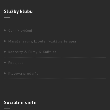
Služby
klubu
Cenník cvičení
Masáže, sauny, kúpele, fyzikálna terapia
Koncerty & Filmy & Knižnica
Podujatia
Klubová predajňa
Sociálne
siete