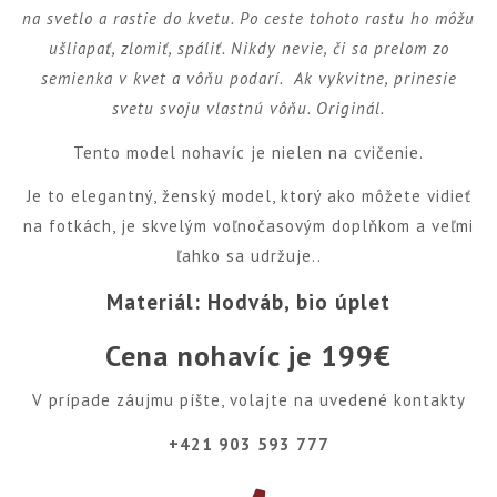
na svetlo a rastie do kvetu. Po ceste tohoto rastu ho môžu
ušliapať, zlomiť, spáliť. Nikdy nevie, či sa prelom zo
semienka v kvet a vôňu podarí. Ak vykvitne, prinesie
svetu svoju vlastnú vôňu. Originál.
Tento model nohavíc je nielen na cvičenie.
Je to elegantný, ženský model, ktorý ako môžete vidieť
na fotkách, je skvelým voľnočasovým doplňkom a veľmi
ľahko sa udržuje..
Materiál: Hodváb, bio úplet
Cena nohavíc je 199€
V prípade záujmu píšte, volajte na uvedené kontakty
+421 903 593 777