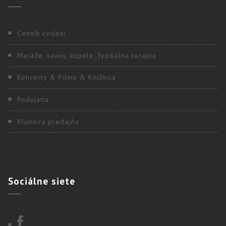
Cenník cvičení
Masáže, sauny, kúpele, fyzikálna terapia
Koncerty & Filmy & Knižnica
Podujatia
Klubová predajňa
Sociálne
siete