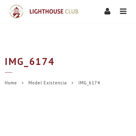
Navi
IMG_6174
Home
Model Existencia
IMG_6174