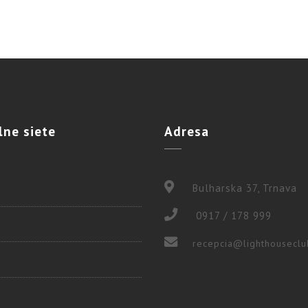
lne
siete
Adresa
Bulharska 37, Trnava
0917 / 178 999
recepcia@lighthouseclu