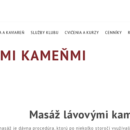
A A KAVIAREŇ
SLUŽBY KLUBU
CVIČENIA A KURZY
CENNÍKY
MI KAMEŇMI
Masáž lávovými ka
asáž je dávna procedúra, ktorú po niekoľko storočí využívali 