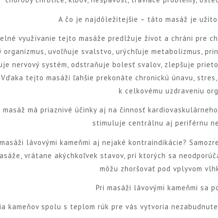
A čo je najdôležitejšie – táto masáž je užito
delné využívanie tejto masáže predlžuje život a chráni pre c
ý organizmus, uvoľňuje svalstvo, urýchľuje metabolizmus, pri
uje nervový systém, odstraňuje bolesť svalov, zlepšuje priet
 Vďaka tejto masáži ľahšie prekonáte chronickú únavu, stres
k celkovému uzdraveniu or
 masáž má priaznivé účinky aj na činnosť kardiovaskulárneho
stimuluje centrálnu aj periférnu n
 masáži lávovými kameňmi aj nejaké kontraindikácie? Samozre
asáže, vrátane akýchkoľvek stavov, pri ktorých sa neodporúča
môžu zhoršovať pod vplyvom vlhk
Pri masáži lávovými kameňmi sa po
ia kameňov spolu s teplom rúk pre vás vytvoria nezabudnuteľ