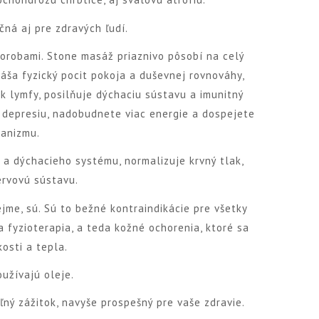
čná aj pre zdravých ľudí.
horobami. Stone masáž priaznivo pôsobí na celý
náša fyzický pocit pokoja a duševnej rovnováhy,
ok lymfy, posilňuje dýchaciu sústavu a imunitný
, depresiu, nadobudnete viac energie a dospejete
ganizmu.
 a dýchacieho systému, normalizuje krvný tlak,
ervovú sústavu.
jme, sú. Sú to bežné kontraindikácie pre všetky
 fyzioterapia, a teda kožné ochorenia, ktoré sa
osti a tepla.
užívajú oleje.
ný zážitok, navyše prospešný pre vaše zdravie.