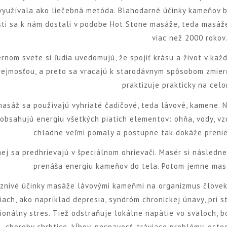
využívala ako liečebná metóda. Blahodarné účinky kameňov b
sti sa k nám dostali v podobe Hot Stone masáže, teda masá
viac než 2000 rokov
rnom svete si ľudia uvedomujú, že spojiť krásu a život v ka
ejmosťou, a preto sa vracajú k starodávnym spôsobom zmier
praktizuje prakticky na cel
asáž sa používajú vyhriaté čadičové, teda lávové, kamene. 
obsahujú energiu všetkých piatich elementov: ohňa, vody, vz
chladne veľmi pomaly a postupne tak dokáže prenie
j sa predhrievajú v špeciálnom ohrievači. Masér si následn
prenáša energiu kameňov do tela. Potom jemne mas
aznivé účinky masáže lávovými kameňmi na organizmus človek
ach, ako napríklad depresia, syndróm chronickej únavy, pri st
onálny stres. Tiež odstraňuje lokálne napätie vo svaloch, bo
choroby chrbtice, kĺbov, nespavosť, tráviace problémy, oste