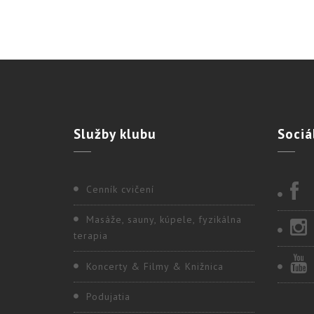
Služby
klubu
Sociá
Cenník cvičení
Masáže, sauny, kúpele, fyzikálna
terapia
Koncerty & Filmy & Knižnica
Podujatia