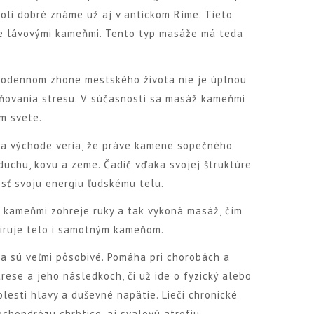
oli dobré známe už aj v antickom Ríme. Tieto
že lávovými kameňmi. Tento typ masáže má teda
.
ždodennom zhone mestského života nie je úplnou
ňovania stresu. V súčasnosti sa masáž kameňmi
om svete.
Na východe veria, že práve kamene sopečného
duchu, kovu a zeme. Čadič vďaka svojej štruktúre
sť svoju energiu ľudskému telu.
e kameňmi zohreje ruky a tak vykoná masáž, čím
íruje telo i samotným kameňom.
a sú veľmi pôsobivé. Pomáha pri chorobách a
rese a jeho následkoch, či už ide o fyzický alebo
lesti hlavy a duševné napätie. Lieči chronické
ochondrózu chrbtice, aj svalovú atrofiu.