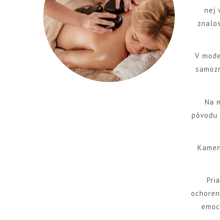
nej 
znalo
V mode
samozr
Na m
pôvodu 
Kamene
Pri
ochoreni
emoci