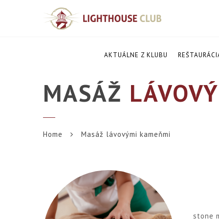
AKTUÁLNE Z KLUBU
REŠTAURÁCI
MASÁŽ
LÁVOVÝ
Home
Masáž lávovými kameňmi
stone m