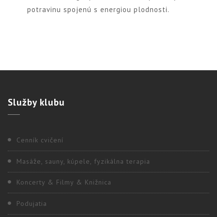
potravinu spojenú s energiou plodnosti.
Služby
klubu
Cenník cvičení
Masáže, sauny, kúpele, fyzikálna terapia
Koncerty & Filmy & Knižnica
Podujatia