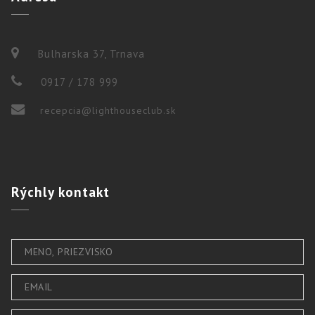
Bulharska 37, Trnava
0917 / 178 999
recepcia@lighthouseclub.sk
Rýchly
kontakt