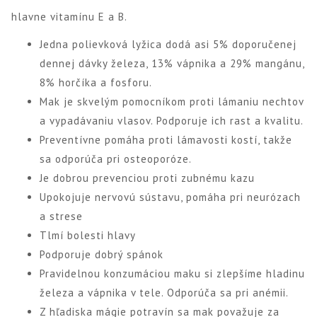
hlavne vitamínu E a B.
Jedna polievková lyžica dodá asi 5% doporučenej
dennej dávky železa, 13% vápnika a 29% mangánu,
8% horčíka a fosforu.
Mak je skvelým pomocníkom proti lámaniu nechtov
a vypadávaniu vlasov. Podporuje ich rast a kvalitu.
Preventívne pomáha proti lámavosti kostí, takže
sa odporúča pri osteoporóze.
Je dobrou prevenciou proti zubnému kazu
Upokojuje nervovú sústavu, pomáha pri neurózach
a strese
Tlmí bolesti hlavy
Podporuje dobrý spánok
Pravidelnou konzumáciou maku si zlepšíme hladinu
železa a vápnika v tele. Odporúča sa pri anémii.
Z hľadiska mágie potravín sa mak považuje za