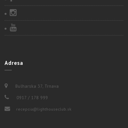
Adresa
Bulharska 37, Trnava
0917 / 178 999
recepcia@lighthouseclub.sk