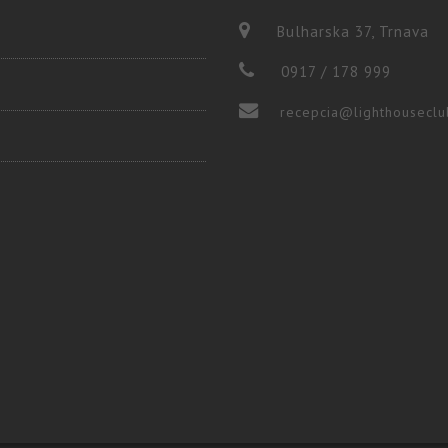
Bulharska 37, Trnava
0917 / 178 999
recepcia@lighthouseclu