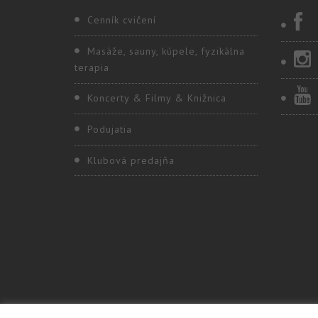
Cenník cvičení
Masáže, sauny, kúpele, fyzikálna
terapia
Koncerty & Filmy & Knižnica
Podujatia
Klubová predajňa