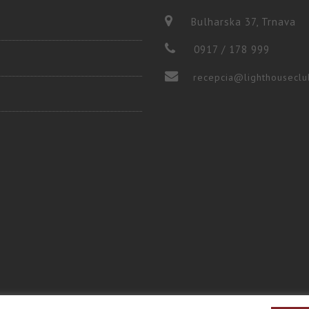
Bulharska 37, Trnava
0917 / 178 999
recepcia@lighthouseclu