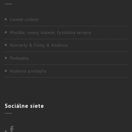
Cenník cvičení
Masáže, sauny, kúpele, fyzikálna terapia
Koncerty & Filmy & Knižnica
Podujatia
Klubová predajňa
Sociálne
siete