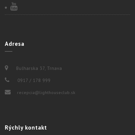
Adresa
Bulharska 37, Trnava
0917 / 178 999
recepcia@lighthouseclub.sk
Rýchly
kontakt