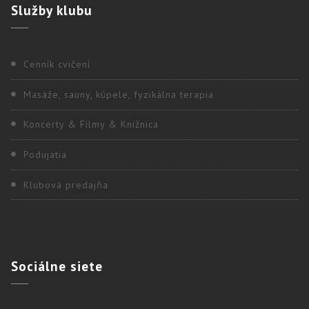
Služby
klubu
Cenník cvičení
Masáže, sauny, kúpele, fyzikálna terapia
Koncerty & Filmy & Knižnica
Podujatia
Klubová predajňa
Sociálne
siete