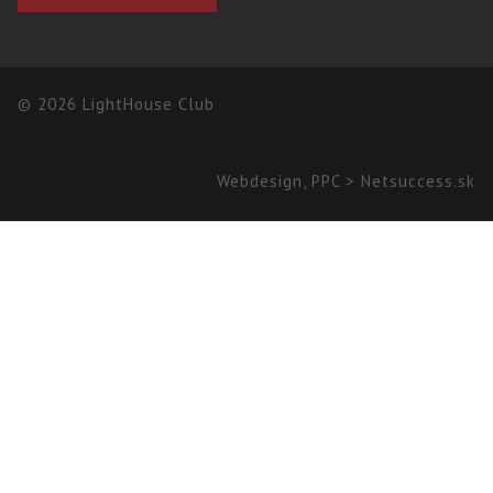
© 2026 LightHouse Club
Webdesign
,
PPC
>
Netsuccess.sk