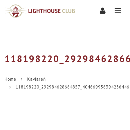
Navi
118198220_2929846286
Home
Kaviareň
118198220_292984628664857_404669956394236446