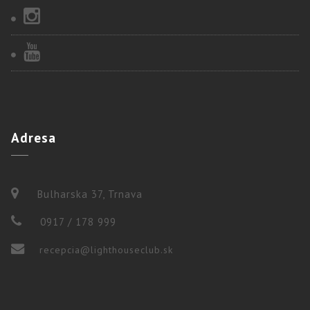
Adresa
Bulharska 37, Trnava
0917 / 178 999
recepcia@lighthouseclub.sk