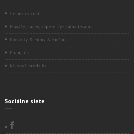
Cenník cvičení
Masáže, sauny, kúpele, fyzikálna terapia
Koncerty & Filmy & Knižnica
Podujatia
Klubová predajňa
Sociálne
siete