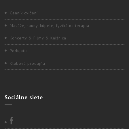
Cenník cvičení
Masáže, sauny, kúpele, fyzikálna terapia
Koncerty & Filmy & Knižnica
Podujatia
Klubová predajňa
Sociálne
siete