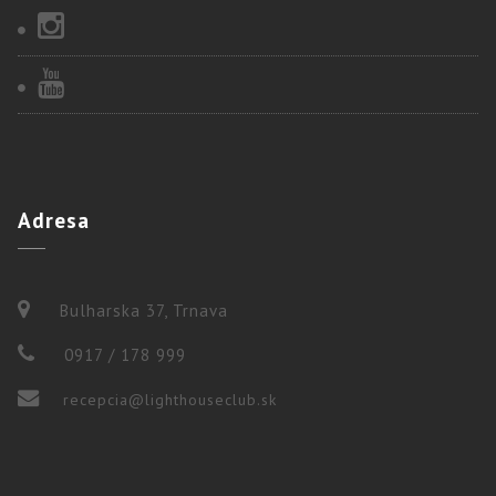
Adresa
Bulharska 37, Trnava
0917 / 178 999
recepcia@lighthouseclub.sk