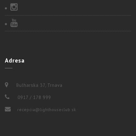
Adresa
Bulharska 37, Trnava
0917 / 178 999
recepcia@lighthouseclub.sk