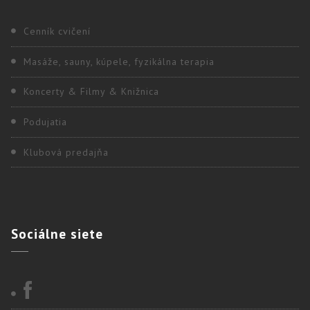
Cenník cvičení
Masáže, sauny, kúpele, fyzikálna terapia
Koncerty & Filmy & Knižnica
Podujatia
Klubová predajňa
Sociálne
siete