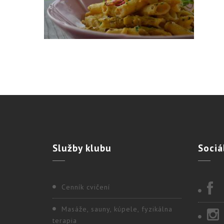
Služby
klubu
Sociá
Cenník cvičení
Masáže, sauny, kúpele, fyzikálna
terapia