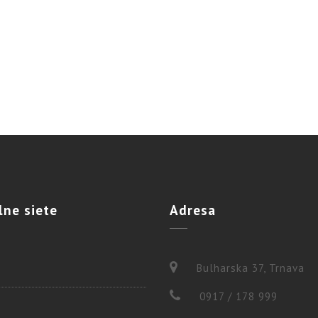
lne
siete
Adresa
Bulharska 37, Trnava
0917 / 178 999