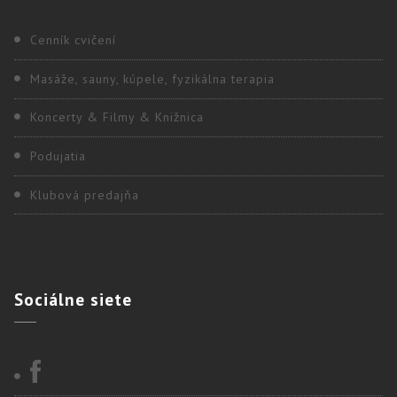
Cenník cvičení
Masáže, sauny, kúpele, fyzikálna terapia
Koncerty & Filmy & Knižnica
Podujatia
Klubová predajňa
Sociálne
siete