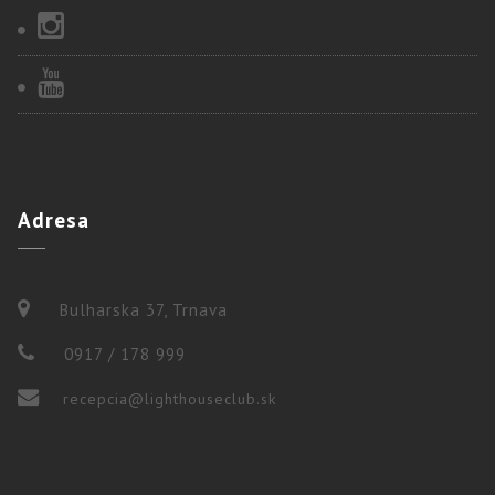
Adresa
Bulharska 37, Trnava
0917 / 178 999
recepcia@lighthouseclub.sk