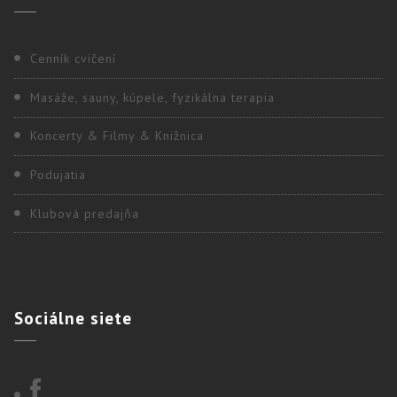
Cenník cvičení
Masáže, sauny, kúpele, fyzikálna terapia
Koncerty & Filmy & Knižnica
Podujatia
Klubová predajňa
Sociálne
siete