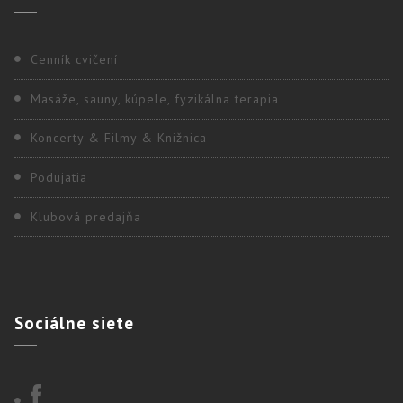
Cenník cvičení
Masáže, sauny, kúpele, fyzikálna terapia
Koncerty & Filmy & Knižnica
Podujatia
Klubová predajňa
Sociálne
siete