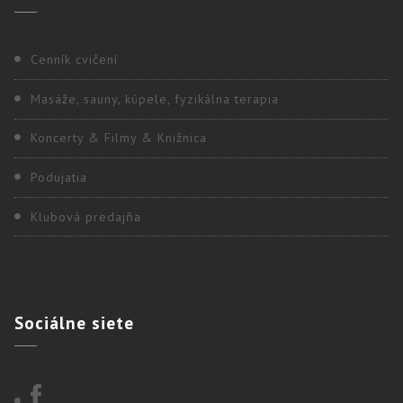
Cenník cvičení
Masáže, sauny, kúpele, fyzikálna terapia
Koncerty & Filmy & Knižnica
Podujatia
Klubová predajňa
Sociálne
siete