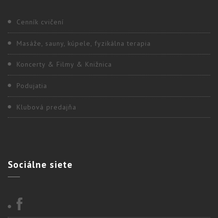
Cenník cvičení
Masáže, sauny, kúpele, fyzikálna terapia
Koncerty & Filmy & Knižnica
Podujatia
Klubová predajňa
Sociálne
siete