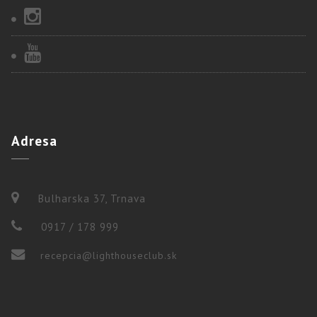
Adresa
Bulharska 37, Trnava
0917 / 178 999
recepcia@lighthouseclub.sk