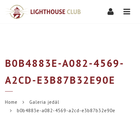
Navi
B0B4883E-A082-4569-
A2CD-E3B87B32E90E
Home
Galeria jedál
b0b4883e-a082-4569-a2cd-e3b87b32e90e