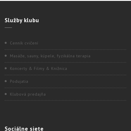
Služby
klubu
Cenník cvičení
Masáže, sauny, kúpele, fyzikálna terapia
Koncerty & Filmy & Knižnica
Podujatia
Klubová predajňa
Sociálne
siete