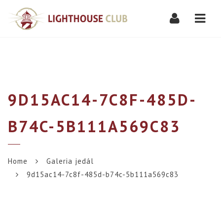
Navi
9D15AC14-7C8F-485D-
B74C-5B111A569C83
Home
Galeria jedál
9d15ac14-7c8f-485d-b74c-5b111a569c83