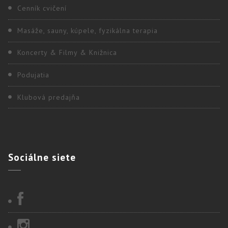
Cenník cvičení
Masáže, sauny, kúpele, fyzikálna terapia
Koncerty & Filmy & Knižnica
Podujatia
Klubová predajňa
Sociálne
siete