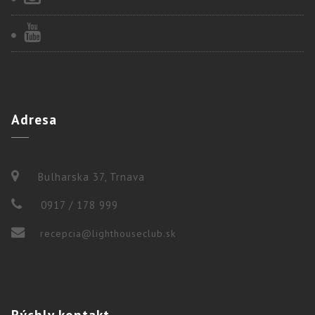
Adresa
Bulharska 37, Trnava
0917 / 178 999
recepcia@lighthouseclub.sk
Rýchly
kontakt