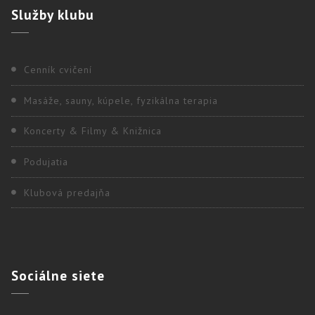
Služby
klubu
Cenník cvičení
Masáže, sauny, kúpele, fyzikálna terapia
Koncerty & Filmy & Knižnica
Podujatia
Klubová predajňa
Sociálne
siete