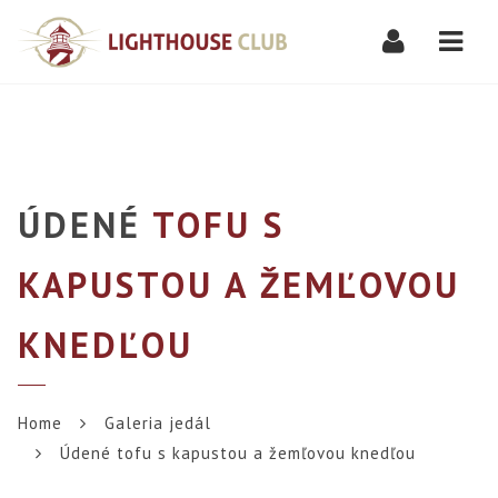
Navi
ÚDENÉ
TOFU S
KAPUSTOU A ŽEMĽOVOU
KNEDĽOU
Home
Galeria jedál
Údené tofu s kapustou a žemľovou knedľou