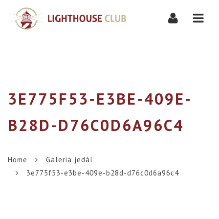
Navi
3E775F53-E3BE-409E-
B28D-D76C0D6A96C4
Home
Galeria jedál
3e775f53-e3be-409e-b28d-d76c0d6a96c4