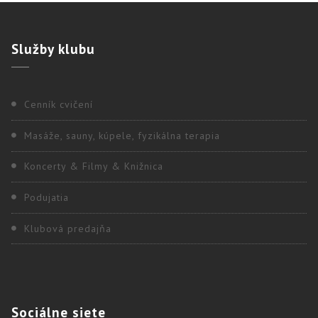
Služby
klubu
Cenník cvičení
Masáže, sauny, kúpele, fyzikálna terapia
Koncerty & Filmy & Knižnica
Podujatia
Klubová predajňa
Sociálne
siete