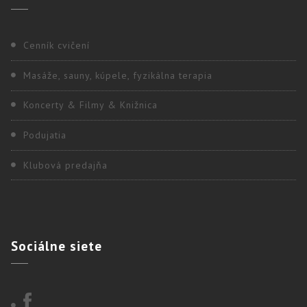
Cenník cvičení
Masáže, sauny, kúpele, fyzikálna terapia
Koncerty & Filmy & Knižnica
Podujatia
Klubová predajňa
Sociálne
siete