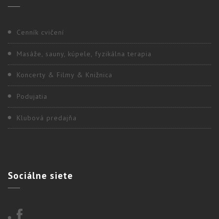
Cenník cvičení
Masáže, sauny, kúpele, fyzikálna terapia
Koncerty & Filmy & Knižnica
Podujatia
Klubová predajňa
Sociálne
siete